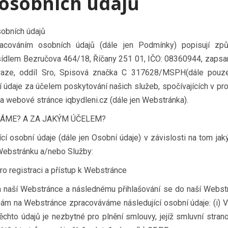
osobních údajů
obních údajů
acováním osobních údajů (dále jen Podmínky) popisují způ
sídlem Bezručova 464/18, Říčany 251 01, IČO: 08360944, zapsa
aze, oddíl Sro, Spisová značka C 317628/MSPH(dále pouz
údaje za účelem poskytování našich služeb, spočívajících v prod
na webové stránce iqbydleni.cz (dále jen Webstránka).
RÁME? A ZA JAKÝM ÚČELEM?
cí osobní údaje (dále jen Osobní údaje) v závislosti na tom 
Webstránku a/nebo Služby:
ro registraci a přístup k Webstránce
a naší Webstránce a následnému přihlašování se do naší Webstr
m na Webstránce zpracováváme následující osobní údaje: (i) Vaš
 těchto údajů je nezbytné pro plnění smlouvy, jejíž smluvní stra