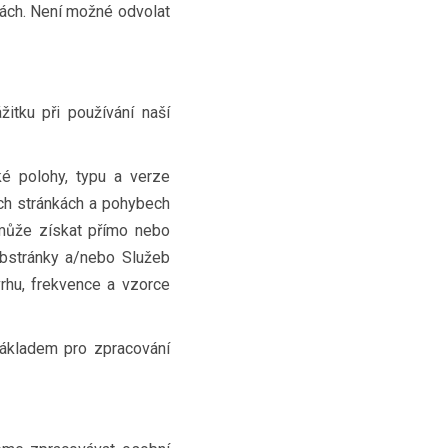
kách. Není možné odvolat
itku při používání naší
ké polohy, typu a verze
ch stránkách a pohybech
může získat přímo nebo
Webstránky a/nebo Služeb
rhu, frekvence a vzorce
ákladem pro zpracování