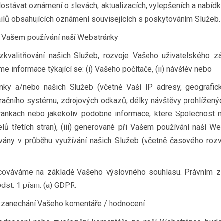
ostávat oznámení o slevách, aktualizacích, vylepšeních a nabíd
ilů obsahujících oznámení souvisejících s poskytováním Služeb.
i Vašem používání naší Webstránky
kvalitňování našich Služeb, rozvoje Vašeho uživatelského záž
informace týkající se: (i) Vašeho počítače, (ii) návštěv nebo
nky a/nebo našich Služeb (včetně Vaší IP adresy, geografic
račního systému, zdrojových odkazů, délky návštěvy prohlížený
ránkách nebo jakékoliv podobné informace, které Společnost 
ů třetích stran), (iii) generované při Vašem používání naší 
vány v průběhu využívání našich Služeb (včetně časového rozv
acováváme na základě Vašeho výslovného souhlasu. Právním z
 odst. 1 písm. (a) GDPR.
i zanechání Vašeho komentáře / hodnocení