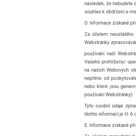
následek, že nebudete d
souhlas k obdržení e-ma
D. Informace získané př
Za účelem neustálého z
Webstránky zpracováváme 
používání naší Webstrá
Vašeho prohlížeče/ ope
na našich Webových st
nepřímo od poskytovatel
nebo které jsou genero
používání Webstránky).
Tyto osobní údaje zpr
těchto informací je čl. 6
E. Informace získané př