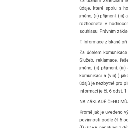
Za účelem zanechání h
údaje, které spolu s 
jméno, (ii) příjmení, (iii
rozhodnete v hodnocen
souhlasu. Právním základ
F. Informace získané př
Za účelem komunikace 
Služeb, reklamace, řeš
jméno, (ii) příjmení, (ii
komunikací a (viii) ) j
údajů je nezbytné pro pl
informací je čl. 6 odst. 
NA ZÁKLADĚ ČEHO MŮ
Kromě jak je uvedeno v
povinností podle čl. 6 o
(f) GDPR, například z d