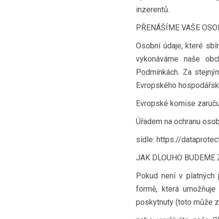
inzerentů.
PŘENÁŠÍME VAŠE OSOB
Osobní údaje, které sb
vykonáváme naše obch
Podmínkách. Za stejný
Evropského hospodářské
Evropské komise zaručuj
Úřadem na ochranu osob
sídle: https://dataprot
JAK DLOUHO BUDEME 
Pokud není v platných
formě, která umožňuje 
poskytnuty (toto může z