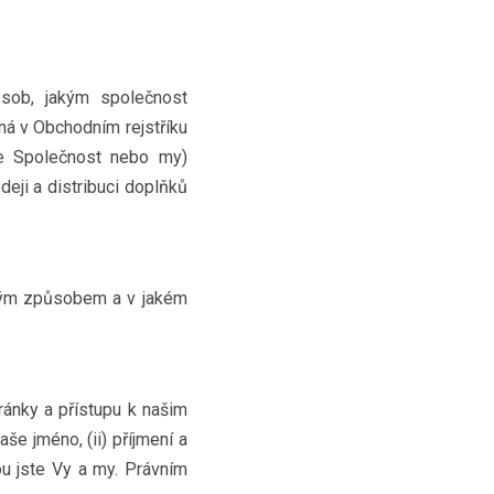
sob, jakým společnost
ná v Obchodním rejstříku
e Společnost nebo my)
eji a distribuci doplňků
jakým způsobem a v jakém
ánky a přístupu k našim
e jméno, (ii) příjmení a
nou jste Vy a my. Právním