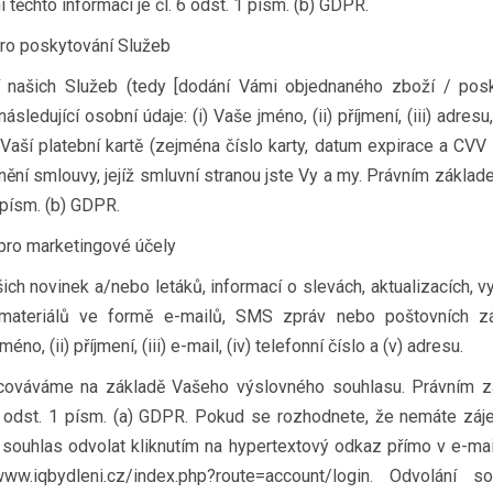
těchto informací je čl. 6 odst. 1 písm. (b) GDPR.
pro poskytování Služeb
 našich Služeb (tedy [dodání Vámi objednaného zboží / pos
ledující osobní údaje: (i) Vaše jméno, (ii) příjmení, (iii) adresu, 
 Vaší platební kartě (zejména číslo karty, datum expirace a CVV
nění smlouvy, jejíž smluvní stranou jste Vy a my. Právním zákla
1 písm. (b) GDPR.
pro marketingové účely
ich novinek a/nebo letáků, informací o slevách, aktualizacích, v
 materiálů ve formě e-mailů, SMS zpráv nebo poštovních zás
no, (ii) příjmení, (iii) e-mail, (iv) telefonní číslo a (v) adresu.
acováváme na základě Vašeho výslovného souhlasu. Právním z
 6 odst. 1 písm. (a) GDPR. Pokud se rozhodnete, že nemáte zá
 souhlas odvolat kliknutím na hypertextový odkaz přímo v e-m
www.iqbydleni.cz/index.php?route=account/login. Odvolán