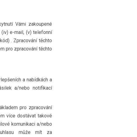
kytnutí Vámi zakoupené
(iv) e-mail, (v) telefonní
 kód) . Zpracování těchto
dem pro zpracování těchto
ylepšeních a nabídkách a
ilek a/nebo notifikací
ákladem pro zpracování
jem více dostávat takové
ailové komunikaci a/nebo
í souhlasu může mít za