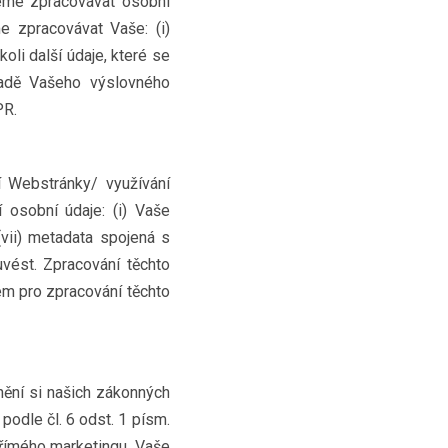
eme zpracovávat osobní
 zpracovávat Vaše: (i)
ékoli další údaje, které se
ladě Vašeho výslovného
PR.
 Webstránky/ využívání
 osobní údaje: (i) Vaše
, (vii) metadata spojená s
uvést. Zpracování těchto
dem pro zpracování těchto
ění si našich zákonných
podle čl. 6 odst. 1 písm.
přímého marketingu. Vaše