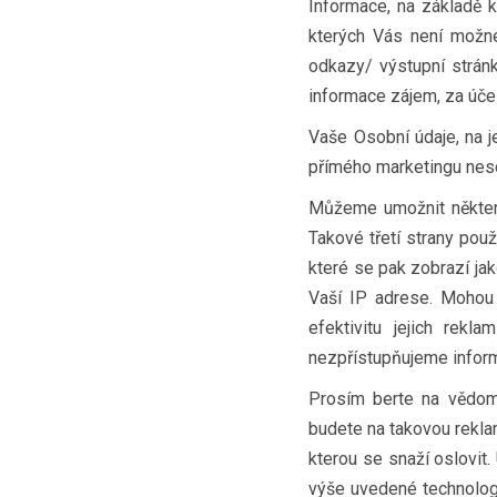
Informace, na základě k
kterých Vás není možné
odkazy/ výstupní stránk
informace zájem, za úče
Vaše Osobní údaje, na j
přímého marketingu nes
Můžeme umožnit některý
Takové třetí strany použ
které se pak zobrazí ja
Vaší IP adrese. Mohou 
efektivitu jejich rek
nezpřístupňujeme inform
Prosím berte na vědomí
budete na takovou reklam
kterou se snaží oslovit.
výše uvedené technologi