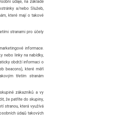
Osobní údaje, na základě
bstránky a/nebo Služeb,
nám, které mají o takové
etími stranami pro účely
marketingové informace.
ky nebo linky na nabídky,
ticky obdrží informaci o
eb beacons), které měří
Takovým třetím stranám
 skupině zákazníků a vy
t, že patříte do skupiny,
tí stranou, která využívá
 osobních údajů takových