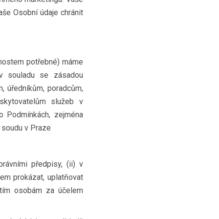
še Osobní údaje chránit
olnostem potřebné) máme
 v souladu se zásadou
, úředníkům, poradcům,
skytovatelům služeb v
to Podmínkách, zejména
o soudu v Praze
ávními předpisy, (ii) v
ílem prokázat, uplatňovat
řetím osobám za účelem