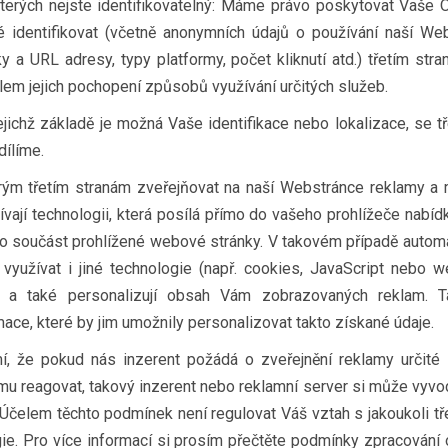
terých nejste identifikovatelný: Máme právo poskytovat Vaše 
 identifikovat (včetně anonymních údajů o používání naší We
y a URL adresy, typy platformy, počet kliknutí atd.) třetím stra
lem jejich pochopení způsobů využívání určitých služeb.
ejichž základě je možná Vaše identifikace nebo lokalizace, se tř
dílíme.
m třetím stranám zveřejňovat na naší Webstránce reklamy a 
ívají technologii, která posílá přímo do vašeho prohlížeče nabíd
ko součást prohlížené webové stránky. V takovém případě automa
využívat i jiné technologie (např. cookies, JavaScript nebo w
lam a také personalizují obsah Vám zobrazovaných reklam. 
ace, které by jim umožnily personalizovat takto získané údaje.
, že pokud nás inzerent požádá o zveřejnění reklamy určité
u reagovat, takový inzerent nebo reklamní server si může vyvodi
 Účelem těchto podmínek není regulovat Váš vztah s jakoukoli tře
e. Pro více informací si prosím přečtěte podmínky zpracování