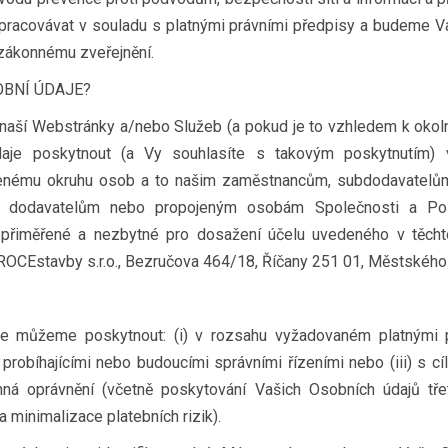
racovávat v souladu s platnými právními předpisy a budeme Va
ezákonnému zveřejnění.
OBNÍ ÚDAJE?
 naší Webstránky a/nebo Služeb (a pokud je to vzhledem k ok
aje poskytnout (a Vy souhlasíte s takovým poskytnutím)
enému okruhu osob a to našim zaměstnancům, subdodavatelům
 dodavatelům nebo propojeným osobám Společnosti a Po
o přiměřené a nezbytné pro dosažení účelu uvedeného v těch
ROCEstavby s.r.o., Bezručova 464/18, Říčany 251 01, Městskéh
e můžeme poskytnout: (i) v rozsahu vyžadovaném platnými pr
 probíhajícími nebo budoucími správními řízeními nebo (iii) s c
nná oprávnění (včetně poskytování Vašich Osobních údajů t
minimalizace platebních rizik).