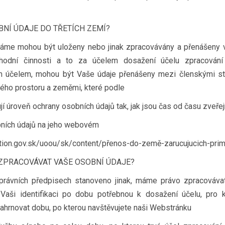
NÍ ÚDAJE DO TŘETÍCH ZEMÍ?
íráme mohou být uloženy nebo jinak zpracovávány a přenášeny v
odní činnosti a to za účelem dosažení účelu zpracování
m účelem, mohou být Vaše údaje přenášeny mezi členskými st
ho prostoru a zeměmi, které podle
í úroveň ochrany osobních údajů tak, jak jsou čas od času zveře
ních údajů na jeho webovém
ection.gov.sk/uoou/sk/content/přenos-do-země-zarucujucich-pri
ZPRACOVÁVAT VAŠE OSOBNÍ ÚDAJE?
 právních předpisech stanoveno jinak, máme právo zpracováva
Vaši identifikaci po dobu potřebnou k dosažení účelu, pro 
ahrnovat dobu, po kterou navštěvujete naši Webstránku