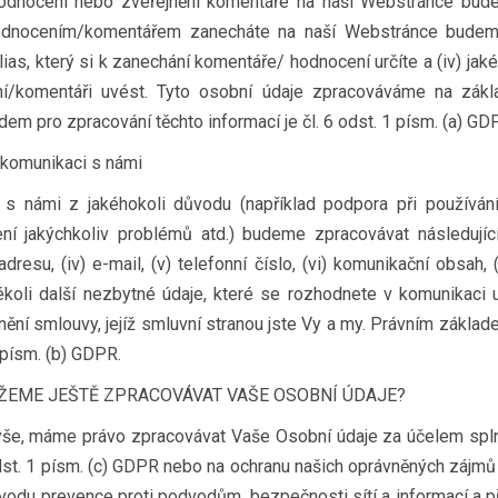
odnocení nebo zveřejnění komentáře na naší Webstránce bud
hodnocením/komentářem zanecháte na naší Webstránce budeme
) alias, který si k zanechání komentáře/ hodnocení určíte a (iv) jak
í/komentáři uvést. Tyto osobní údaje zpracováváme na zák
em pro zpracování těchto informací je čl. 6 odst. 1 písm. (a) GD
i komunikaci s námi
s námi z jakéhokoli důvodu (například podpora při používání
ení jakýchkoliv problémů atd.) budeme zpracovávat následující
i) adresu, (iv) e-mail, (v) telefonní číslo, (vi) komunikační obsah
akékoli další nezbytné údaje, které se rozhodnete v komunikaci 
nění smlouvy, jejíž smluvní stranou jste Vy a my. Právním zákla
1 písm. (b) GDPR.
ŽEME JEŠTĚ ZPRACOVÁVAT VAŠE OSOBNÍ ÚDAJE?
ýše, máme právo zpracovávat Vaše Osobní údaje za účelem spln
dst. 1 písm. (c) GDPR nebo na ochranu našich oprávněných zájmů 
ůvodu prevence proti podvodům, bezpečnosti sítí a informací a 