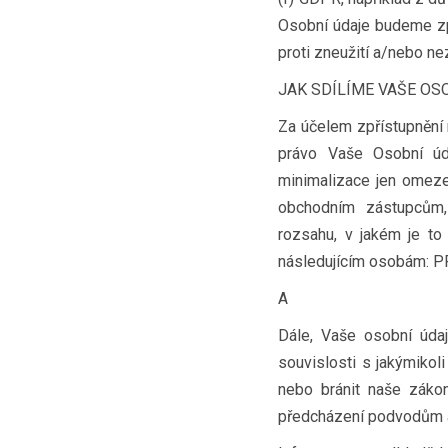
Osobní údaje budeme zp
proti zneužití a/nebo n
JAK SDÍLÍME VAŠE OS
Za účelem zpřístupnění
právo Vaše Osobní úd
minimalizace jen omez
obchodním zástupcům,
rozsahu, v jakém je t
následujícím osobám: P
A
Dále, Vaše osobní údaj
souvislosti s jakýmikoli
nebo bránit naše záko
předcházení podvodům a 