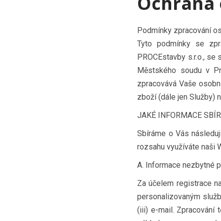
Ochrana 
Podmínky zpracování os
Tyto podmínky se zpr
PROCEstavby s.r.o., se 
Městského soudu v Pr
zpracovává Vaše osobní 
zboží (dále jen Služby) 
JAKÉ INFORMACE SBÍ
Sbíráme o Vás následují
rozsahu využíváte naši 
A. Informace nezbytné p
Za účelem registrace n
personalizovaným službá
(iii) e-mail. Zpracování