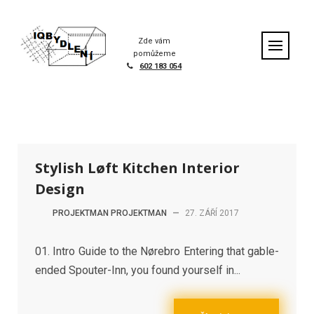
S
k
Home
|
Portfolio
|
Stylish Løft Kitchen Interior Design
i
Zde vám
p
pomůžeme
t
602 183 054
o
c
o
n
t
e
Stylish Løft Kitchen Interior
n
t
Design
PROJEKTMAN PROJEKTMAN
—
27. ZÁŘÍ 2017
01. Intro Guide to the Nørebro Entering that gable-
ended Spouter-Inn, you found yourself in...